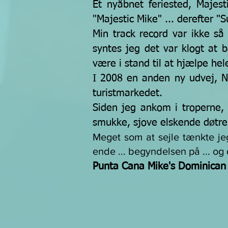
Et nyåbnet feriested, Majes
"Majestic Mike" ... derefter 
Min track record var ikke så 
syntes jeg det var klogt at 
være i stand til at hjælpe he
I 2008 en anden ny udvej, NH
turistmarkedet.
Siden jeg ankom i troperne,
smukke, sjove elskende døtre ti
Meget som at sejle tænkte jeg 
ende ... begyndelsen på ... og
Punta Cana Mike's Dominican