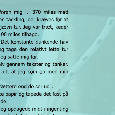
 foran mig ... 370 miles med
en tackling, der kræves for at
jævn tur. Jeg var træt, keder
100 miles tilbage.
e. Det konstante dunkende hav
 tage den relativt lette tur
eg satte mig for.
lv gennem tekster og tanker.
 alt, at jeg kom op med min
r tættere end de ser ud".
ke papir og tapede det fast på
ede.
jeg opdagede midt i ingenting