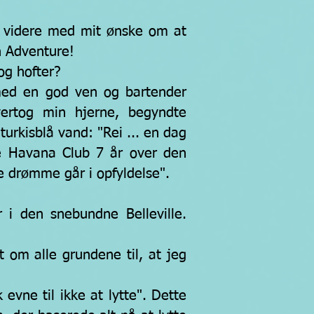
me videre med mit ønske om at
n Adventure!
og hofter?
d med en god ven og bartender
ertog min hjerne, begyndte
urkisblå vand: "Rei ... en dag
e Havana Club 7 år over den
ne drømme går i opfyldelse".
 i den snebundne Belleville.
t om alle grundene til, at jeg
evne til ikke at lytte". Dette