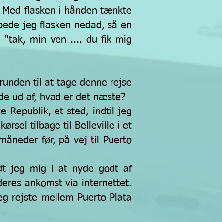
". Med flasken i hånden tænkte
ppede jeg flasken nedad, så en
tak, min ven .... du fik mig
runden til at tage denne rejse
inde ud af, hvad er det næste?
 Republik, et sted, indtil jeg
ørsel tilbage til Belleville i et
åneder før, på vej til Puerto
dt jeg mig i at nyde godt af
deres ankomst via internettet.
eg rejste mellem Puerto Plata