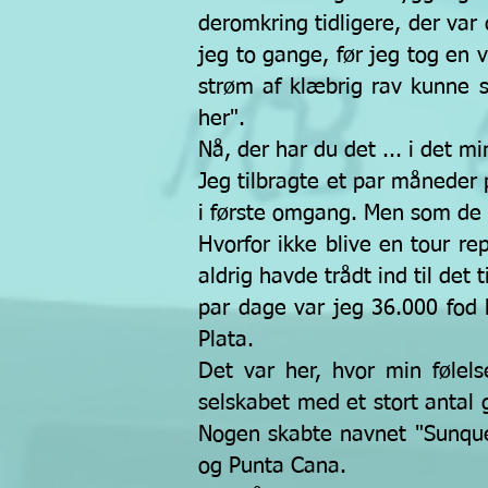
deromkring tidligere, der var
jeg to gange, før jeg tog en v
strøm af klæbrig rav kunne 
her".
Nå, der har du det ... i det m
Jeg tilbragte et par måneder 
i første omgang. Men som de si
Hvorfor ikke blive en tour re
aldrig havde trådt ind til det t
par dage var jeg 36.000 fod 
Plata.
Det var her, hvor min følel
selskabet med et stort antal 
Nogen skabte navnet "Sunques
og Punta Cana.