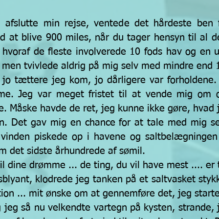
e afslutte min rejse, ventede det hårdeste ben
ed at blive 900 miles, når du tager hensyn til al d
 hvoraf de fleste involverede 10 fods hav og en u
t, men tvivlede aldrig på mig selv med mindre end 
, jo tættere jeg kom, jo dårligere var forholden
me. Jeg var meget fristet til at vende mig om og
ne. Måske havde de ret, jeg kunne ikke gøre, hvad j
en. Det gav mig en chance for at tale med mig se
 vinden piskede op i havene og saltbelægningen
em det sidste århundrede af sømil.
til dine drømme ... de ting, du vil have mest .... e
sblyant, klodrede jeg tanken på et saltvasket styk
tion ... mit ønske om at gennemføre det, jeg start
 jeg så nu velkendte vartegn på kysten, strande, 