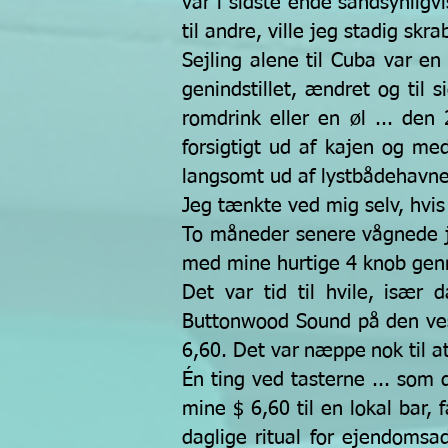
var i sidste ende sandsynligv
til andre, ville jeg stadig sk
Sejling alene til Cuba var en
genindstillet, ændret og til 
romdrink eller en øl ... den 
forsigtigt ud af kajen og me
langsomt ud af lystbådehavnen
Jeg tænkte ved mig selv, hvis
To måneder senere vågnede je
med mine hurtige 4 knob genn
Det var tid til hvile, isæ
Buttonwood Sound på den ves
6,60. Det var
næppe
nok til 
Én ting ved tasterne ... som d
mine $ 6,60 til en lokal bar,
daglige ritual for ejendomsa