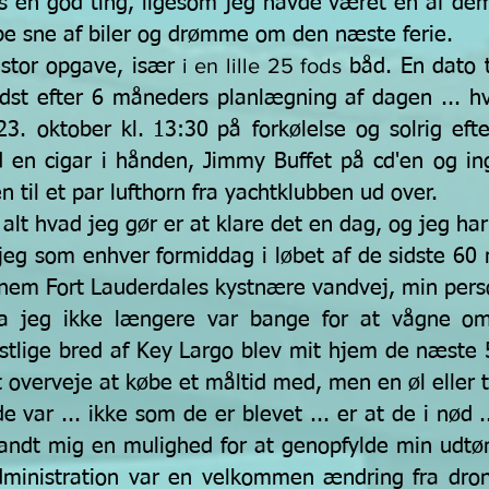
is en god ting, ligesom jeg havde været en af dem
rabe sne af biler og drømme om den næste ferie.
i en lille 25 fods
 stor opgave, især
båd. En dato t
sidst efter 6 måneders planlægning af dagen ... h
23. oktober kl.
13:30
på forkølelse og solrig ef
d en cigar i hånden, Jimmy Buffet på cd'en og in
 til et par lufthorn fra yachtklubben ud over.
 alt hvad jeg gør er at klare det en dag, og jeg ha
g som enhver formiddag i løbet af de sidste 60 
em Fort Lauderdales kystnære vandvej, min perso
r da jeg ikke længere var bange for at vågne
tlige bred af Key Largo blev mit hjem de næste 
at overveje at købe et måltid med, men en øl eller t
e var ... ikke som de er blevet ... er at de i nød
 fandt mig en mulighed for at genopfylde min udt
dministration var en velkommen ændring fra dron