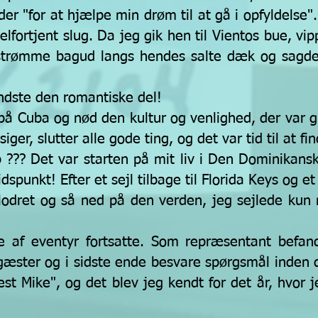
 der "for at hjælpe min drøm til at gå i opfyldelse
elfortjent
slug. Da jeg gik hen til Vientos bue, vi
strømme bagud langs hendes salte dæk og sagde "
indste den romantiske del!
på Cuba og nød den kultur og venlighed, der var g
ger, slutter alle gode ting, og det var tid til at f
p ??? Det var starten på mit liv i Den Dominikanske
idspunkt! Efter et sejl tilbage til Florida Keys og et k
lodret og så ned på den verden, jeg sejlede kun m
se af eventyr fortsatte. Som repræsentant befan
gæster og i sidste ende besvare spørgsmål inden 
t Mike", og det blev jeg kendt for det år, hvor j