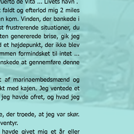
uerto de Vita ... Livets havn .
 faldt og efterlod mig 2 miles
nen kom. Vinden, der bankede i
 frustrerende situationer, du
en genererede brise, gik jeg
 et højdepunkt, der ikke blev
ømmen formindsket til intet ...
g ønskede at gennemføre denne
fest af marinaembedsmænd og
akt med kajen. Jeg ventede et
 jeg havde ofret, og hvad jeg
 der troede, at jeg var skør.
ventyr.
havde givet mig et år eller