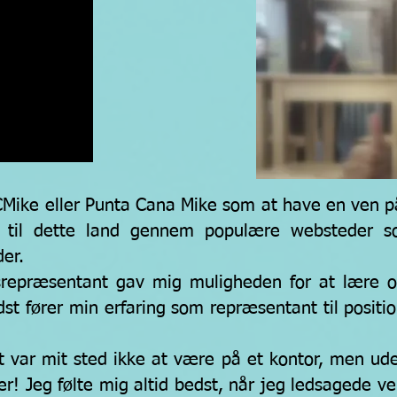
Mike eller Punta Cana Mike som at have en ven på 
nde til dette land gennem populære websteder
er.
srepræsentant gav mig muligheden for at lære 
idst fører min erfaring som repræsentant til positi
 var mit sted ikke at være på et kontor, men ude,
! Jeg følte mig altid bedst, når jeg ledsagede ven