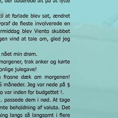
, der baserede alt på at lytte
il at forlade blev sat, ændret
voraf de fleste involverede en
termiddag blev Viento skubbet
gen vind at tale om, gled jeg
r nået min drøm.
morgener, trak anker og kørte
nlige julegave!
 om frosne dæk om morgenen!
5 måneder. Jeg var nede på $
o var inden for budgettet !.
 ... passede dem i nød. At tage
ømte beholdning af valuta. Det
ing langs så langsomt i flere