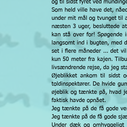
og til sidst fyret ved munding
Som held ville have det, nåed
under mit mål og tvunget til 
næsten 3 uger, besluttede at
kan stå over for! Spøgende 
langsomt ind i bugten, med d
set i flere måneder ... det vi
kun 50 meter fra kajen. Tilb
livsændrende rejse, da jeg sta
Øjeblikket ankom til sidst
toldinspektører. De hvide gu
øjeblik og tænkte på, hvad j
faktisk havde opnået.
Jeg tænkte på de få gode ven
Jeg tænkte på de få gode sjæl
Under dæk og omhyggeligt o