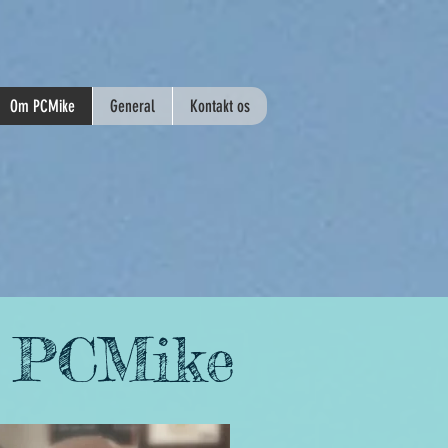
Om PCMike
General
Kontakt os
t PCMike