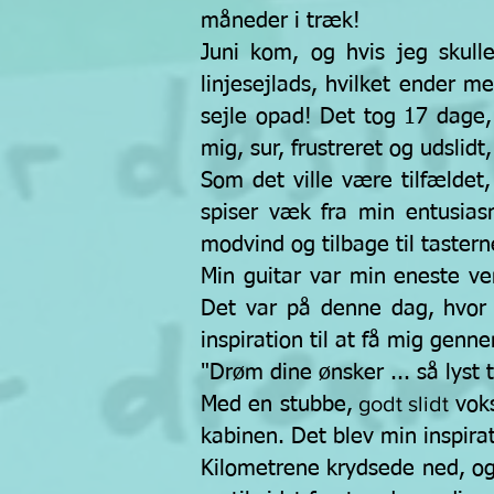
måneder i træk!
Juni kom, og hvis jeg skull
linjesejlads, hvilket ender m
sejle opad! Det tog 17 dage,
mig, sur, frustreret og udslid
Som det ville være tilfældet
spiser væk fra min entusias
modvind og tilbage til taster
Min guitar var min eneste v
Det var på denne dag, hvor
inspiration til at få mig genn
"Drøm dine ønsker ... så lyst 
godt slidt
Med en stubbe,
vok
kabinen. Det blev min inspira
Kilometrene krydsede ned, og