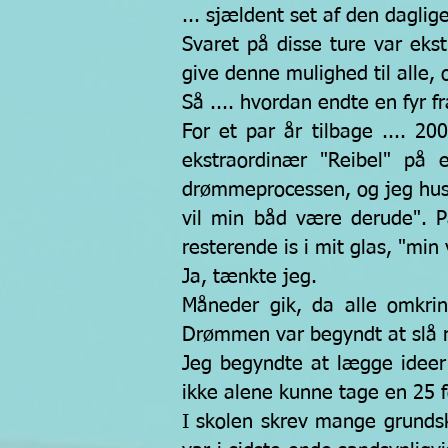
... sjældent set af den daglig
Svaret på disse ture var eks
give denne mulighed til alle
Så .... hvordan endte en fyr f
For et par år tilbage .... 2
ekstraordinær "Reibel" på
drømmeprocessen, og jeg huske
vil min båd være derude". 
resterende is i mit glas, "min
Ja, tænkte jeg.
Måneder gik, da alle omkrin
Drømmen var begyndt at slå 
Jeg begyndte at lægge ideer p
ikke alene kunne tage en 25 f
I skolen skrev mange grundsko