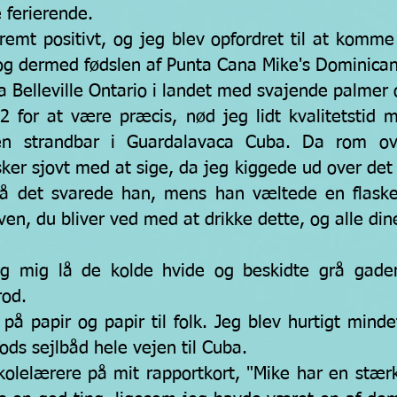
e ferierende.
tremt positivt, og jeg blev opfordret til at kom
, og dermed fødslen af Punta Cana Mike's Dominica
ra Belleville Ontario i landet med svajende palmer 
002 for at være præcis, nød jeg lidt kvalitetsti
 en strandbar i Guardalavaca Cuba. Da rom ov
r sjovt med at sige, da jeg kiggede ud over det t
På det svarede han, mens han væltede en flask
 ven, du bliver ved med at drikke dette, og alle di
g mig lå de kolde hvide og beskidte grå gader
rod.
å papir og papir til folk. Jeg blev hurtigt minde
ods sejlbåd hele vejen til Cuba.
lelærere på mit rapportkort, "Mike har en stærk 