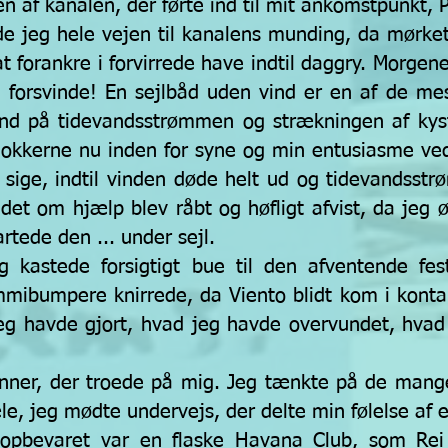
en af kanalen, der førte ind til mit ankomstpunkt, P
e jeg hele vejen til kanalens munding, da mørket
at forankre i forvirrede have indtil daggry. Morge
 forsvinde! En sejlbåd uden vind er en af de mest
ind på tidevandsstrømmen og strækningen af kyst
okkerne nu inden for syne og min entusiasme ved
l sige, indtil vinden døde helt ud og tidevandsstr
udet om hjælp blev råbt og høfligt afvist, da je
rtede den ... under sejl.
 og kastede forsigtigt bue til den afventende 
mmibumpere knirrede, da Viento blidt kom i kont
eg havde gjort, hvad jeg havde overvundet, hvad
ner, der troede på mig. Jeg tænkte på de mange,
e, jeg mødte undervejs, der delte min følelse af e
pbevaret var en flaske Havana Club, som Rei 