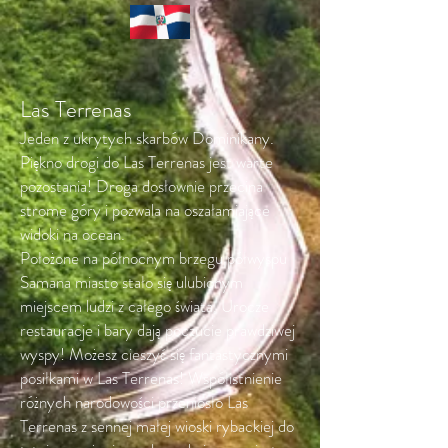
Las Terrenas
Jeden z ukrytych skarbów Dominikany.
Piękno drogi do Las Terrenas jest warte
pozostania! Droga dosłownie przecina
strome góry i pozwala na oszałamiające
widoki na ocean.
Położone na północnym brzegu półwyspu
Samana miasto stało się ulubionym
miejscem ludzi z całego świata. Urocze
restauracje i bary dają poczucie prawdziwej
wyspy! Możesz cieszyć się fantastycznymi
posiłkami w Las Terrenas! Współistnienie
różnych narodowości przeniosło Las
Terrenas z sennej małej wioski rybackiej do