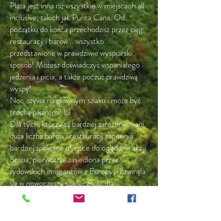
Plaża jest inna niż wszystkie w miejscach all
inclusive, takich jak Punta Cana. Od
początku do końca przechodzisz przez ciąg
restauracji i barów… wszystko
przedstawione w prawdziwie wyspiarski
sposób! Możesz doświadczyć wspaniałego
jedzenia i picia, a także poczuć prawdziwą
wyspę!
Noc ożywa na głównym szlaku i może być
trochę pikantna! lol
Dla tych, którzy są bardziej zarezerwowani,
duża liczba barów i restauracji zapewnia
bardziej spokojne miejsce do oglądania akcji.
Sosua, pierwotnie zasiedlona przez
żydowskich imigrantów z Europy, rozwinęła
się w nowoczesną społeczność dla
emigrantów z całego świata.