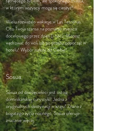
tętniącego życiem, ale spokojnego miasta,
w którym wszyscy mogą się cieszyć!
Wielu rozważało wakacje w Las Terrenas.
Oto Twoja szansa na poznanie miejsca
docelowego przez dzień (i noc). Możesz
wędrować do woli lub po prostu odpocząć w
hotelu! Wybór należy do Ciebie!
Sosua
Sosua od dziesięcioleci jest ostoją
dominikańskiej turystyki! Jedna z
oryginalnych destynacji w kraju! Znana z
bogatego życia nocnego, Sosua oferuje
znacznie więcej.